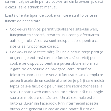
să verificaţi setările pentru cookie-uri din browser şi, dacă
e cazul, să le schimbaţi manual.
Există diferite tipuri de cookie-uri, care sunt folosite în
funcție de necesitate:
Cookie-uri tehnice: permit vizualizarea site-ului web,
funcționarea corectă, crearea unui cont și efectuarea
autologin-ului. Acestea sunt indispensabile pentru ca
site-ul să funcționeze corect.
Cookie-uri de la terțe părți: În unele cazuri terțe părți (o
organizație externă care ne furnizează servicii) pune un
cookie pe dispozitiv pentru a putea obține informații
legate de obiceiurile de navigare, care identifică
folosirea unor anumite servicii furnizate. Un exemplu ar
putea fi acela de un cookie al unei terțe părți care indică
faptul că s-a făcut clic pe un link care redirecționează la
site-ul nostru web dintr-o căutare efectuată cu Google
sau alte motoare de căutare. Un alt exemplu este
butonul „Like” din Facebook. Prin intermediul acestui
buton vine generat un cookie care poate fi citit de