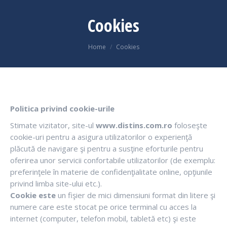
Cookies
You are here:
Home
Cookies
Politica privind cookie-urile
Stimate vizitator, site-ul
www.distins.com.ro
foloseşte
cookie-uri pentru a asigura utilizatorilor o experienţă
plăcută de navigare şi pentru a susţine eforturile pentru
oferirea unor servicii confortabile utilizatorilor (de exemplu:
preferinţele în materie de confidenţialitate online, opţiunile
privind limba site-ului etc.).
Cookie este
un fişier de mici dimensiuni format din litere şi
numere care este stocat pe orice terminal cu acces la
internet (computer, telefon mobil, tabletă etc) şi este