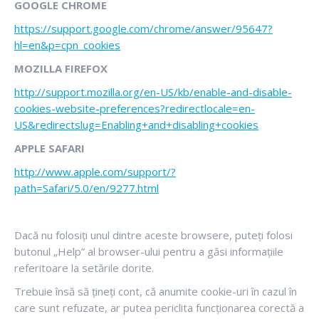
GOOGLE CHROME
https://support.google.com/chrome/answer/95647?
hl=en&p=cpn_cookies
MOZILLA FIREFOX
http://support.mozilla.org/en-US/kb/enable-and-disable-
cookies-website-preferences?redirectlocale=en-
US&redirectslug=Enabling+and+disabling+cookies
APPLE SAFARI
http://www.apple.com/support/?
path=Safari/5.0/en/9277.html
Dacă nu folosiți unul dintre aceste browsere, puteți folosi
butonul „Help” al browser-ului pentru a găsi informațiile
referitoare la setările dorite.
Trebuie însă să țineți cont, că anumite cookie-uri în cazul în
care sunt refuzate, ar putea periclita funcționarea corectă a