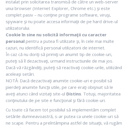
instalat prin solicitarea transmisă de către un web-server
unui browser (Internet Explorer, Chrome etc.) şi este
complet pasiv – nu conţine programe software, viruşi,
spyware şi nu poate accesa informaţii de pe hard drive-ul
utilizatorului.
Cookie în sine nu solicită informaţii cu caracter
personal
pentru a putea fi utilizate şi, în cele mai multe
cazuri, nu identifică personal utilizatorii de internet.
În caz că nu doriţi să primiţi un anumit tip de cookie-uri,
puteţi să îl dezactivaţi, urmand instructiunile de mai jos.
Dacă vă răzgândiţi, puteţi să reactivaţi cookie-urile, utilizând
aceleaşi setări.
NOTĂ: Dacă dezactivaţi anumite cookie-uri e posibil să
pierdeţi anumite funcţii utile, pe care eraţi obişnuit să le
aveţi atunci când vizitaţi site-ul
Distins
. Totuşi, majoritatea
conţinutului de pe site e funcţional şi fără cookie-uri.
Cu toate că facem tot posibilul să implementăm complet
setările dumneavoastră, s-ar putea ca unele cookie-uri să
ne scape. Pentru a preîntâmpina astfel de situaţii, vă rugăm