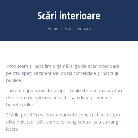
Scări interioare
You are here:
Home
Scări interioare
Producem și instalăm o gamă largă de scări interioare
pentru spații rezidențiale, spații comerciale și instituții
publice.
Lucrăm după proiecte proprii, realizate prin măsurători
efectuate de specialiștii noștri sau după proiectele
beneficiarilor.
Scările pot fi în mai multe variante constructive: drepte,
elicoidale (spirală), curbe, cu vang central sau cu vang
lateral.