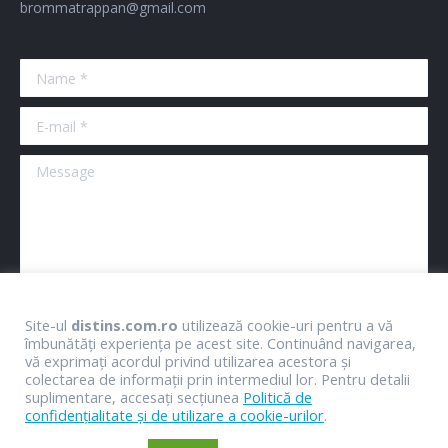
brommatrappan@gmail.com
Name *
E-mail *
Message
Site-ul
distins.com.ro
utilizează cookie-uri pentru a vă
clear
Submit
îmbunătăți experiența pe acest site. Continuând navigarea,
vă exprimați acordul privind utilizarea acestora și
colectarea de informații prin intermediul lor. Pentru detalii
suplimentare, accesați secțiunea
Politică de
confidențialitate și de utilizare a cookie-urilor
.